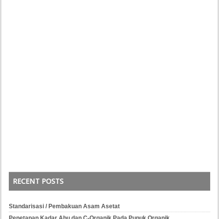
RECENT POSTS
Standarisasi / Pembakuan Asam Asetat
Penetapan Kadar Abu dan C-Organik Pada Pupuk Organik