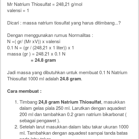
Mr Natrium Thiosulfat = 248,21 g/mol
valensi = 1
Dicari : massa natrium tiosulfat yang harus ditimbang...?
Dengan menggunakan rumus Normalitas :
N =( gr/ (Mr xV)) x valensi
0.1 N = (gr / (248,21 x 1 liter)) x 1
massa (gr ) = 248.21 x 0.1 N
= 24.8 gram
Jadi massa yang dibutuhkan untuk membuat 0.1 N Natrium
Thiosulfat 1000 ml adalah
24.8 gram
.
Cara membuat :
Timbang
24,8 gram Natrium Thiosulfat
, masukkan
dalam gelas piala 250 ml. Larutkan dengan aquadest
200 ml dan tambahkan 0.2 gram natrium bikarbonat (
sebagai pengawet ).
Setelah larut masukkan dalam labu takar ukuran 1000
ml. Tambahkan dengan aquadest sampai tanda batas
pada labu takar.